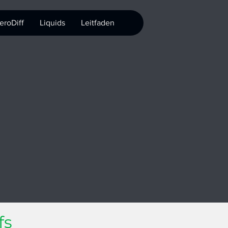
ME
eroDiff
Liquids
Leitfaden
fs