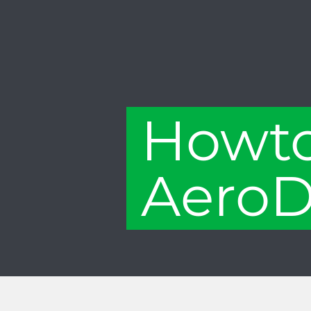
F
Howt
AeroD