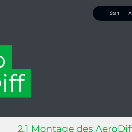
AR
Start
A
o
iff
2.1 Montage des AeroDif